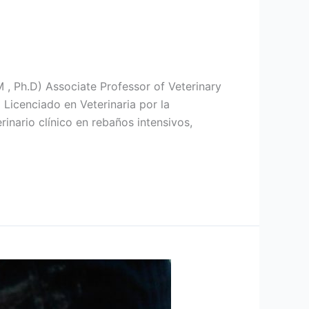
M , Ph.D) Associate Professor of Veterinary
Licenciado en Veterinaria por la
inario clínico en rebaños intensivos,