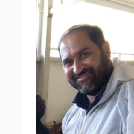
Lessons
–
Dr.Esmaeili