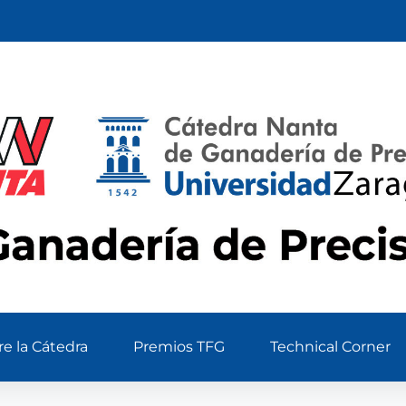
e la Cátedra
Premios TFG
Technical Corner