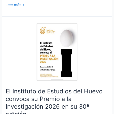
Leer más »
El
Instituto
de
Estudios
del
Huevo
convoca
su
Premio
a
la
El Instituto de Estudios del Huevo
Investigación
convoca su Premio a la
2026
en
Investigación 2026 en su 30ª
su