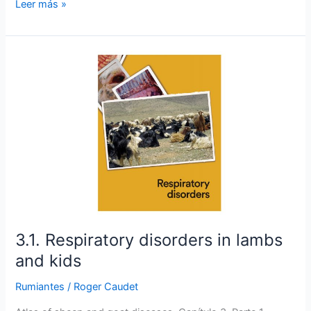
Leer más »
3.1. Respiratory
disorders
in
lambs
and
kids
3.1. Respiratory disorders in lambs
and kids
Rumiantes
/
Roger Caudet