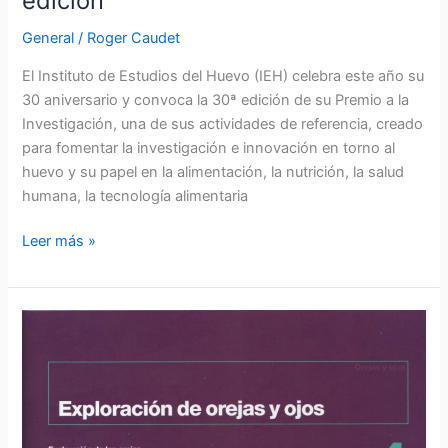
edición
30ª
edición
General
/
Roger Caudet
El Instituto de Estudios del Huevo (IEH) celebra este año su
30 aniversario y convoca la 30ª edición de su Premio a la
Investigación, una de sus actividades de referencia, creado
para fomentar la investigación e innovación en torno al
huevo y su papel en la alimentación, la nutrición, la salud
humana, la tecnología alimentaria
Leer más »
Exploración
de
orejas
y
ojos