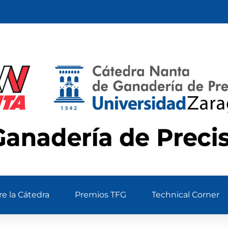
e la Cátedra
Premios TFG
Technical Corner