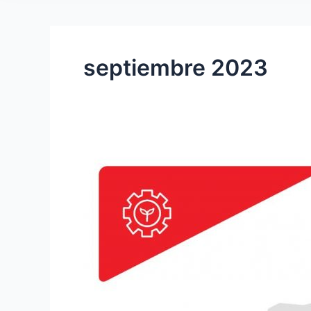
septiembre 2023
Informe
Monitorización
Ambiente
–
Franco
y
Navarro