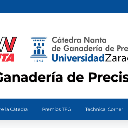
e la Cátedra
Premios TFG
Technical Corner